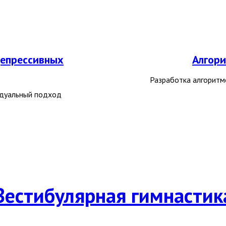
депрессивных
Алгор
Разработка алгоритм
идуальный подход
Вестибулярная гимнастик