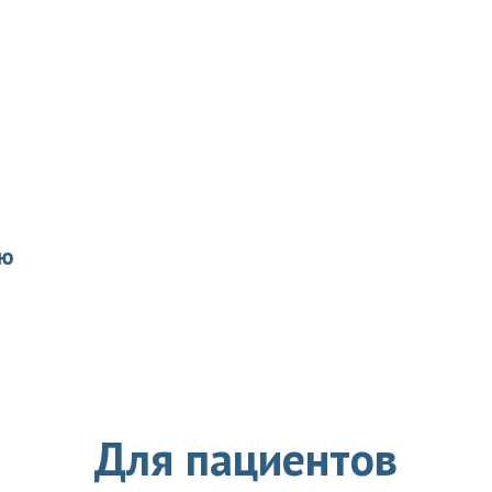
 центр
ны
в,
ии
кружением
ию
Для пациентов