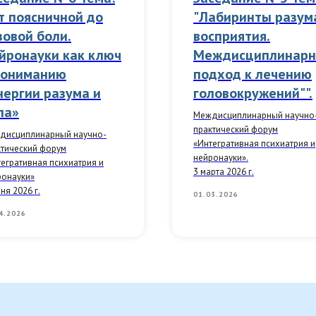
т поясничной до
"Лабиринты разум
зовой боли.
восприятия.
йронауки как ключ
Междисциплинар
пониманию
подход к лечению
нергии разума и
головокружений"".
ла»
Междисциплинарный научно
практический форум
дисциплинарный научно-
«Интегративная психиатрия и
ктический форум
нейронауки».
егративная психиатрия и
3 марта 2026 г.
ронауки»
ня 2026 г.
01.03.2026
4.2026