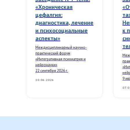
«Хроническая
«О
цефалгия:
та
а
диагностика, лечение
Не
и психосоциальные
к 
ый
аспекты»
си
те
Междисциплинарный научно-
практический форум
Меж
«Интегративная психиатрия и
пра
нейронауки»
«Инт
22 сентября 2026 г.
ней
9 ию
10.06.2026
07.0