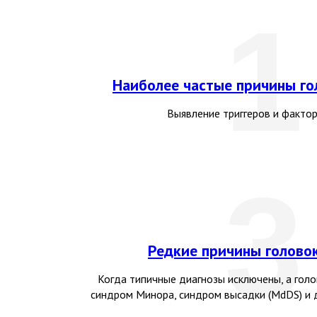
1
Наиболее частые причины г
Выявление триггеров и фактор
3
Редкие причины голово
Когда типичные диагнозы исключены, а голо
синдром Минора, синдром высадки (MdDS) и 