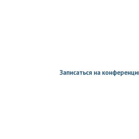
Научно-инновационный
развития нейромедици
Образовательные конференции,
клинические разборы для специалисто
разработка алгоритмов и маршрутизац
пациентов с головной болью и голово
Записаться на конференц