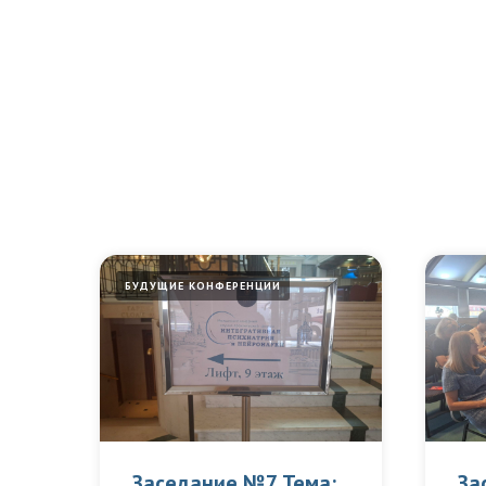
БУДУЩИЕ КОНФЕРЕНЦИИ
:
Заседание №7 Тема:
За