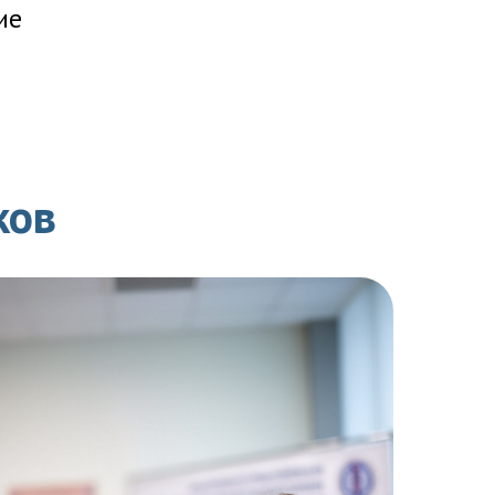
ие
ков