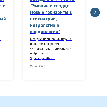
а и
"Эмоции и сердце.
"П
Новые горизонты в
Га
ный
психиатрии,
те
неврологии и
пс
кардиологии"
зд
эн
-
Междисциплинарный научно-
практический форум
Меж
«Интегративная психиатрия и
пра
нейронауки»
«Ин
9 декабря 2025 г.
ней
11 
09.12.2025
11.