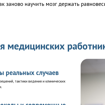
ак заново научить мозг держать равновес
я медицинских работни
ы реальных случаев
ешений, тактики ведения и клинических
и.
токолы и современные